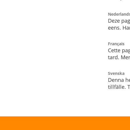
Nederland
Deze pag
eens. Har
Français
Cette pag
tard. Me
Svenska
Denna he
tillfälle