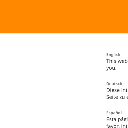
English
This webs
you.
Deutsch
Diese Int
Seite zu
Español
Esta pág
favor, i