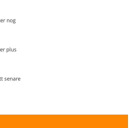
ter nog
yer plus
tt senare