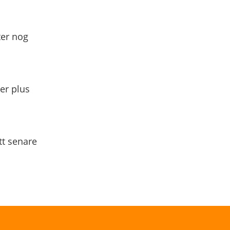
ter nog
yer plus
tt senare