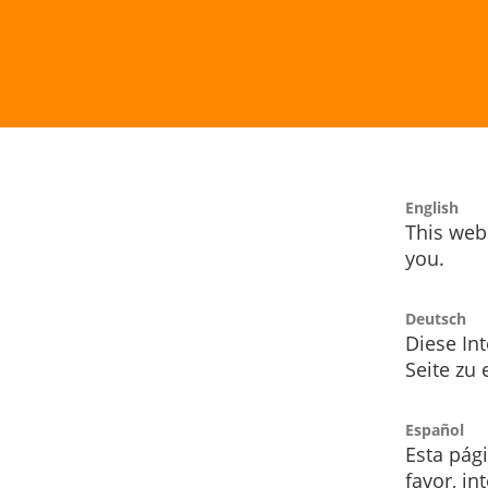
English
This webs
you.
Deutsch
Diese Int
Seite zu
Español
Esta pág
favor, i