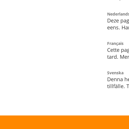
Nederland
Deze pag
eens. Har
Français
Cette pag
tard. Me
Svenska
Denna he
tillfälle