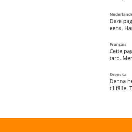
Nederland
Deze pag
eens. Har
Français
Cette pag
tard. Me
Svenska
Denna he
tillfälle