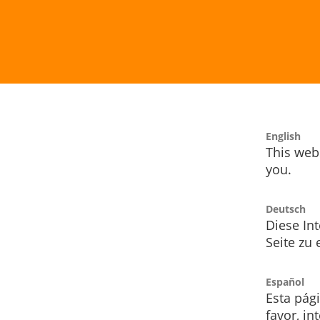
English
This webs
you.
Deutsch
Diese Int
Seite zu
Español
Esta pág
favor, i