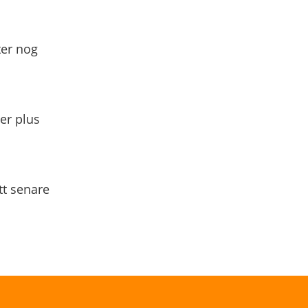
ter nog
yer plus
tt senare