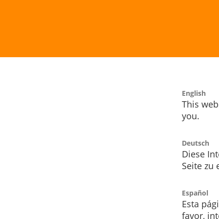
English
This webs
you.
Deutsch
Diese Int
Seite zu
Español
Esta pág
favor, i