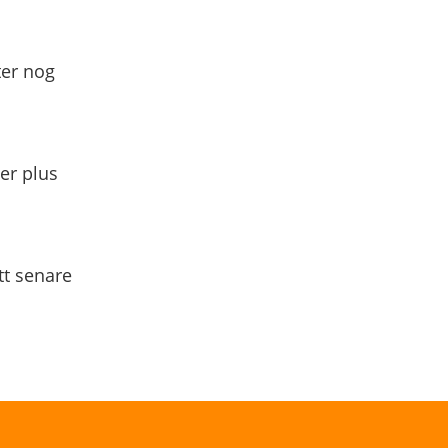
ter nog
yer plus
tt senare