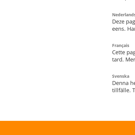
Nederland
Deze pag
eens. Har
Français
Cette pag
tard. Me
Svenska
Denna he
tillfälle