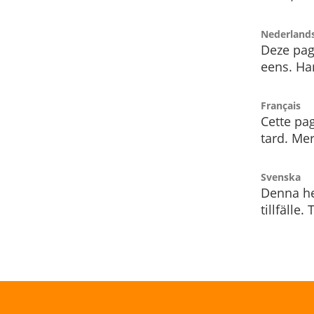
Nederland
Deze pag
eens. Har
Français
Cette pag
tard. Me
Svenska
Denna he
tillfälle