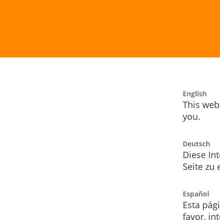
English
This webs
you.
Deutsch
Diese Int
Seite zu
Español
Esta pág
favor, i