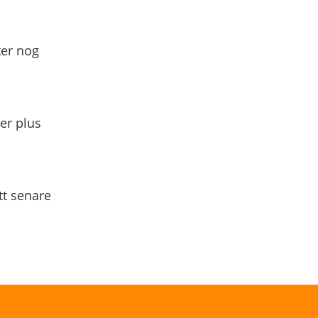
ter nog
yer plus
tt senare